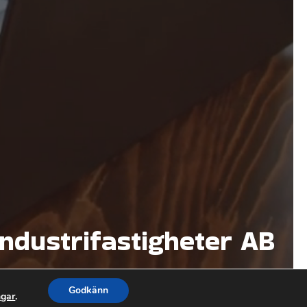
ndustrifastigheter AB
Godkänn
ngar
.